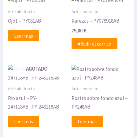
Arte abstracto
Arte abstracto
Ojo1 – PY081AB
Rarezas – PY078918AB
75,00
€
Leer más
Añadir al carrito
AGOTADO
Arte abstracto
Arte abstracto
Rio azul – PY-
Rostro sobre fondo azul –
247118AB_PY-248118AB
PY248AB
Leer más
Leer más