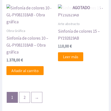
AGOTADO
Arte abstracto
Obra Gráfica
Sinfonía de colores 15 –
Sinfonía de colores 10 –
PY192819AB
GL-PY081318AB – Obra
110,00
€
gráfica
Leer más
1.378,00
€
Añadir al carrito
1
2
→