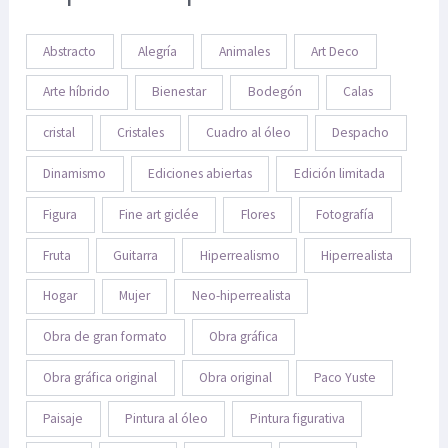
Abstracto
Alegría
Animales
Art Deco
Arte híbrido
Bienestar
Bodegón
Calas
cristal
Cristales
Cuadro al óleo
Despacho
Dinamismo
Ediciones abiertas
Edición limitada
Figura
Fine art giclée
Flores
Fotografía
Fruta
Guitarra
Hiperrealismo
Hiperrealista
Hogar
Mujer
Neo-hiperrealista
Obra de gran formato
Obra gráfica
Obra gráfica original
Obra original
Paco Yuste
Paisaje
Pintura al óleo
Pintura figurativa