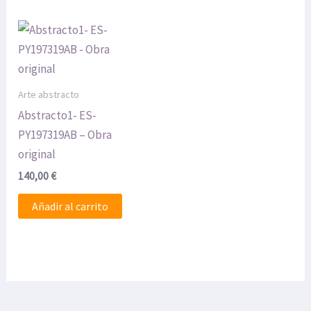
Arte abstracto
Abstracto1- ES-
PY197319AB – Obra
original
140,00
€
Añadir al carrito