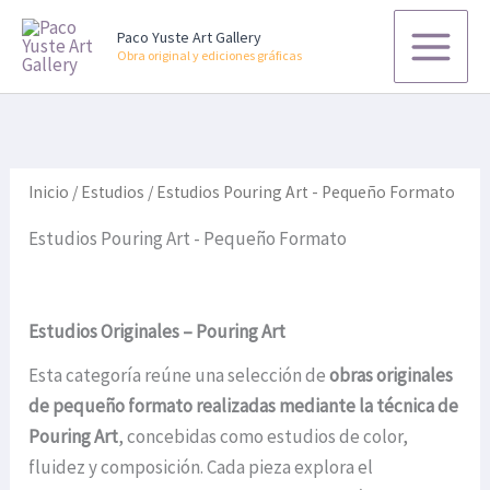
B
Ir
u
Paco Yuste Art Gallery
al
s
Obra original y ediciones gráficas
contenido
c
a
r
p
o
r
Inicio
/
Estudios
/ Estudios Pouring Art - Pequeño Formato
:
Estudios Pouring Art - Pequeño Formato
Estudios Originales – Pouring Art
Esta categoría reúne una selección de
obras originales
de pequeño formato realizadas mediante la técnica de
Pouring Art
, concebidas como estudios de color,
fluidez y composición. Cada pieza explora el