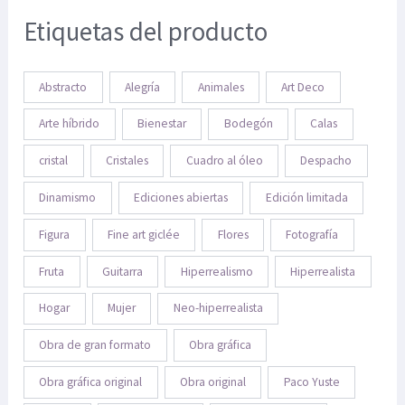
Etiquetas del producto
Abstracto
Alegría
Animales
Art Deco
Arte híbrido
Bienestar
Bodegón
Calas
cristal
Cristales
Cuadro al óleo
Despacho
Dinamismo
Ediciones abiertas
Edición limitada
Figura
Fine art giclée
Flores
Fotografía
Fruta
Guitarra
Hiperrealismo
Hiperrealista
Hogar
Mujer
Neo-hiperrealista
Obra de gran formato
Obra gráfica
Obra gráfica original
Obra original
Paco Yuste