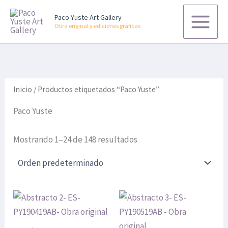
P
P
B
Ir
r
r
u
Paco Yuste Art Gallery
al
e
e
s
Obra original y ediciones gráficas
contenido
c
c
c
i
i
a
o
o
r
m
m
p
í
á
o
n
x
r
Inicio
/ Productos etiquetados “Paco Yuste”
i
i
:
m
m
Paco Yuste
o
o
Mostrando 1–24 de 148 resultados