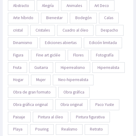
Abstracto
Alegría
Animales
Art Deco
Arte híbrido
Bienestar
Bodegón
Calas
cristal
Cristales
Cuadro al óleo
Despacho
Dinamismo
Ediciones abiertas
Edición limitada
Figura
Fine art giclée
Flores
Fotografía
Fruta
Guitarra
Hiperrealismo
Hiperrealista
Hogar
Mujer
Neo-hiperrealista
Obra de gran formato
Obra gráfica
Obra gráfica original
Obra original
Paco Yuste
Paisaje
Pintura al óleo
Pintura figurativa
Playa
Pouring
Realismo
Retrato