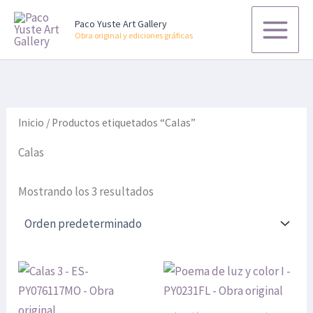
P
P
B
Ir
r
r
u
Paco Yuste Art Gallery
al
e
e
s
Obra original y ediciones gráficas
contenido
c
c
c
i
i
a
o
o
r
m
m
p
í
á
o
n
x
r
Inicio
/ Productos etiquetados “Calas”
i
i
:
m
m
Calas
o
o
Mostrando los 3 resultados