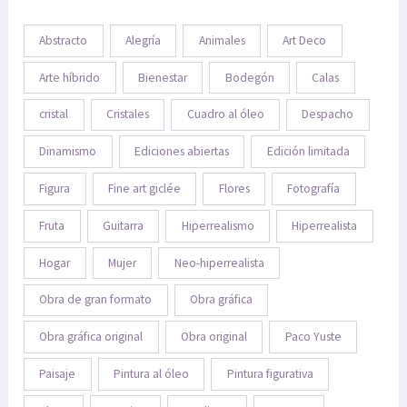
Abstracto
Alegría
Animales
Art Deco
Arte híbrido
Bienestar
Bodegón
Calas
cristal
Cristales
Cuadro al óleo
Despacho
Dinamismo
Ediciones abiertas
Edición limitada
Figura
Fine art giclée
Flores
Fotografía
Fruta
Guitarra
Hiperrealismo
Hiperrealista
Hogar
Mujer
Neo-hiperrealista
Obra de gran formato
Obra gráfica
Obra gráfica original
Obra original
Paco Yuste
Paisaje
Pintura al óleo
Pintura figurativa