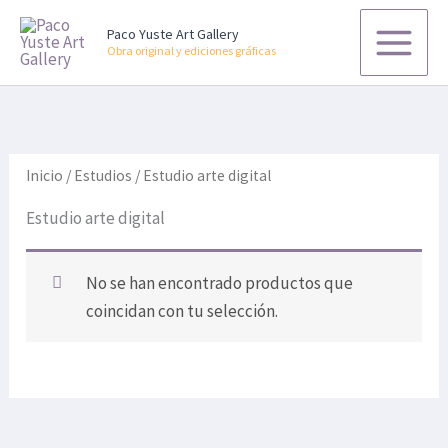
B
Ir
u
Paco Yuste Art Gallery
al
s
Obra original y ediciones gráficas
contenido
c
a
r
p
o
r
Inicio
/
Estudios
/ Estudio arte digital
:
Estudio arte digital
No se han encontrado productos que
coincidan con tu selección.