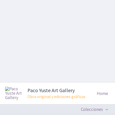
Ir
al
contenido
Paco Yuste Art Gallery
Home
Obra original y ediciones gráficas
Colecciones