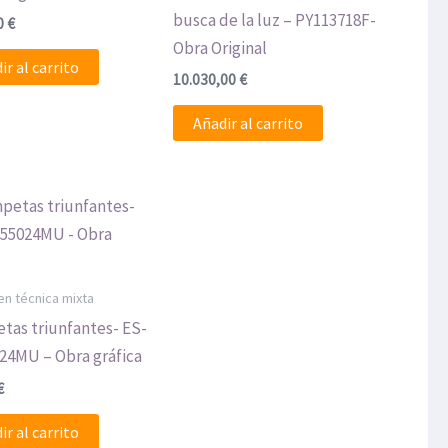
busca de la luz – PY113718F-
0
€
Obra Original
ir al carrito
10.030,00
€
Añadir al carrito
en técnica mixta
tas triunfantes- ES-
24MU – Obra gráfica
€
ir al carrito