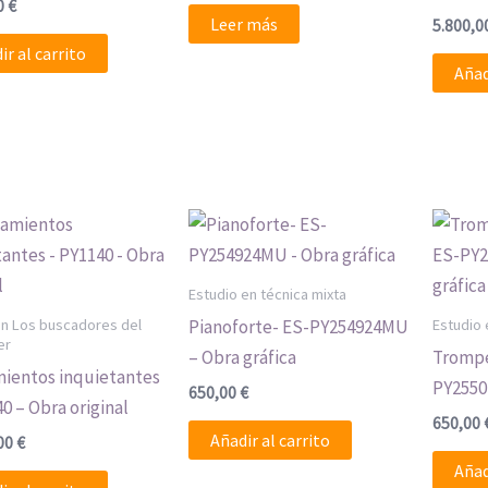
0
€
Leer más
5.800,0
ir al carrito
Añad
Estudio en técnica mixta
ón Los buscadores del
Estudio 
Pianoforte- ES-PY254924MU
er
– Obra gráfica
Trompe
ientos inquietantes
PY2550
650,00
€
0 – Obra original
650,00
Añadir al carrito
,00
€
Añad