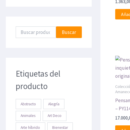
1.363,0
Añad
Buscar
Etiquetas del
producto
Colecci
Amanec
Pensam
Abstracto
Alegría
– PY114
Animales
Art Deco
17.000
Arte híbrido
Bienestar