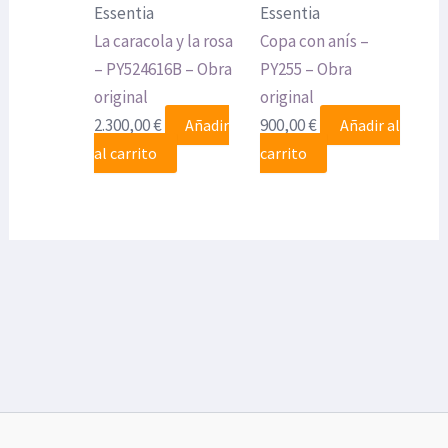
Essentia
Essentia
La caracola y la rosa
Copa con anís –
– PY524616B – Obra
PY255 – Obra
original
original
2.300,00
€
900,00
€
Añadir
Añadir al
al carrito
carrito