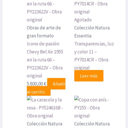
Agotado
Obras de arte de
Colección Natura
gran formato
Essentia
Icono de pasión:
Transparencias, luz
Chevy Bel Air 1955
y color 11 –
en la ruta 66 –
PY7014CR – Obra
PY223622V – Obra
original
original
Leer más
5.800,00
€
Añadir
al carrito
Colección Natura
Colección Natura