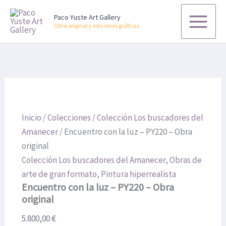
luz
Encuentro
Ir
-
con
Paco Yuste Art Gallery
al
PY220
la
Obra original y ediciones gráficas
contenido
-
luz
Obra
-
original
PY220
cantidad
-
Obra
original
cantidad
Inicio
/
Colecciones
/
Colección Los buscadores del
Amanecer
/ Encuentro con la luz – PY220 – Obra
original
Colección Los buscadores del Amanecer
,
Obras de
arte de gran formato
,
Pintura hiperrealista
Encuentro con la luz – PY220 – Obra
original
5.800,00
€