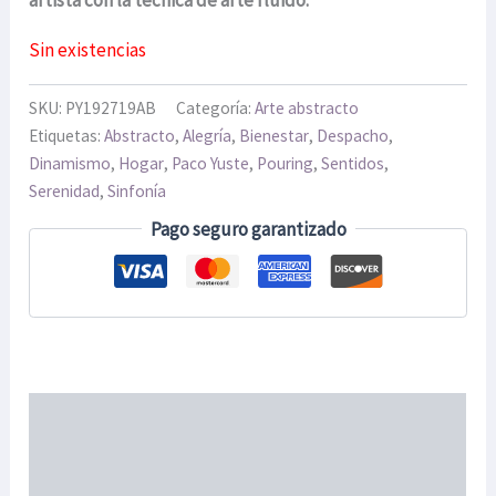
Sin existencias
SKU:
PY192719AB
Categoría:
Arte abstracto
Etiquetas:
Abstracto
,
Alegría
,
Bienestar
,
Despacho
,
Dinamismo
,
Hogar
,
Paco Yuste
,
Pouring
,
Sentidos
,
Serenidad
,
Sinfonía
Pago seguro garantizado
Descripción
Información adicional