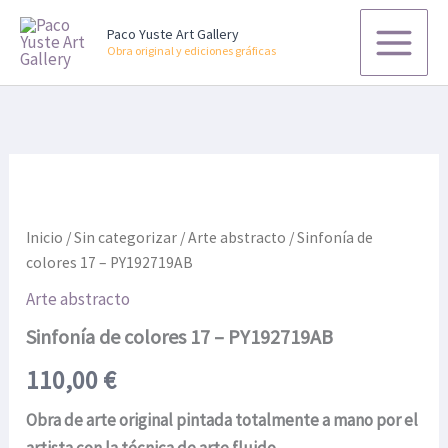
Ir
Paco Yuste Art Gallery
al
Obra original y ediciones gráficas
contenido
Inicio
/
Sin categorizar
/
Arte abstracto
/ Sinfonía de
colores 17 – PY192719AB
Arte abstracto
Sinfonía de colores 17 – PY192719AB
110,00
€
Obra de arte original pintada totalmente a mano por el
artista con la técnica de arte fluido.