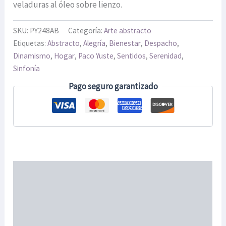
veladuras al óleo sobre lienzo.
SKU:
PY248AB
Categoría:
Arte abstracto
Etiquetas:
Abstracto
,
Alegría
,
Bienestar
,
Despacho
,
Dinamismo
,
Hogar
,
Paco Yuste
,
Sentidos
,
Serenidad
,
Sinfonía
Pago seguro garantizado
Descripción
Información adicional
ENVIOS