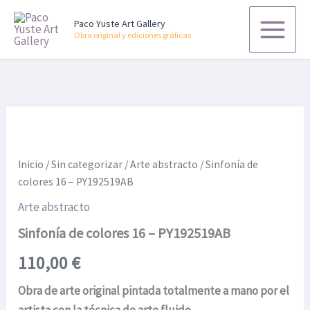
Ir
Paco Yuste Art Gallery
al
Obra original y ediciones gráficas
contenido
Inicio
/
Sin categorizar
/
Arte abstracto
/ Sinfonía de
colores 16 – PY192519AB
Arte abstracto
Sinfonía de colores 16 – PY192519AB
110,00
€
Obra de arte original pintada totalmente a mano por el
artista con la técnica de arte fluido.