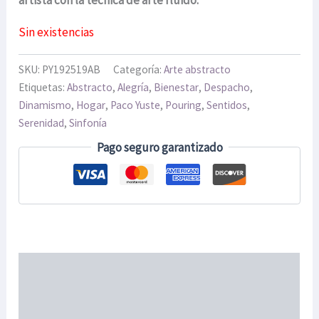
Sin existencias
SKU:
PY192519AB
Categoría:
Arte abstracto
Etiquetas:
Abstracto
,
Alegría
,
Bienestar
,
Despacho
,
Dinamismo
,
Hogar
,
Paco Yuste
,
Pouring
,
Sentidos
,
Serenidad
,
Sinfonía
Pago seguro garantizado
Descripción
Información adicional