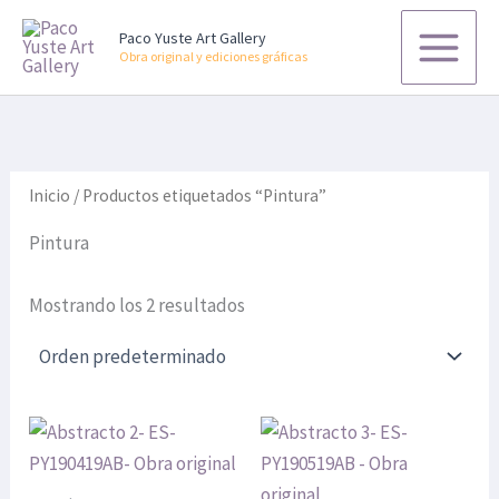
B
Ir
u
Paco Yuste Art Gallery
al
s
Obra original y ediciones gráficas
contenido
c
a
r
p
o
r
Inicio
/ Productos etiquetados “Pintura”
:
Pintura
Mostrando los 2 resultados