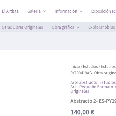
El Artista
Galería
Información
Exposición ac
Otras Obras Originales
Obra gráfica
Explorar obras
Abstracto
Inicio
/
Estudios
/
Estudios
2-
PY190419AB- Obra origina
ES-
PY190419AB-
Arte abstracto
,
Estudios
Art - Pequeño Formato
,
Obra
Originales
original
cantidad
Abstracto 2- ES-PY1
140,00
€