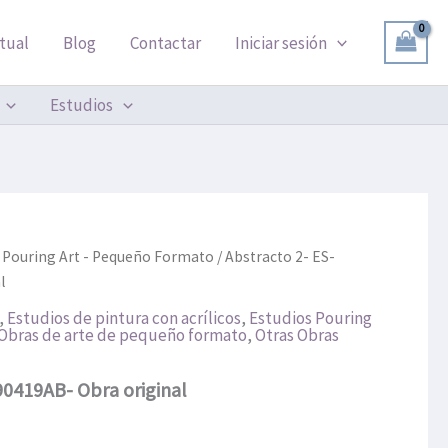
PY190419AB-
Obra
tual
Blog
Contactar
Iniciar sesión
original
cantidad
Estudios
 Pouring Art - Pequeño Formato
/ Abstracto 2- ES-
l
,
Estudios de pintura con acrílicos
,
Estudios Pouring
Obras de arte de pequeño formato
,
Otras Obras
90419AB- Obra original