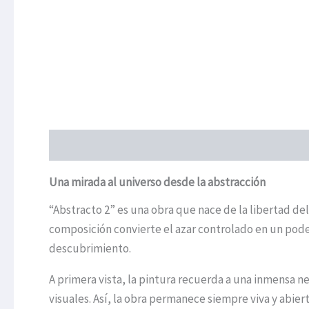
Descripción
Ficha técnica
Información adicional
Una mirada al universo desde la abstracción
“Abstracto 2” es una obra que nace de la libertad de
composición convierte el azar controlado en un podero
descubrimiento.
A primera vista, la pintura recuerda a una inmensa 
visuales. Así, la obra permanece siempre viva y abier