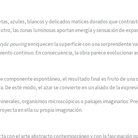
etas, azules, blancos y delicados matices dorados que contrast
r otro, las zonas luminosas aportan energía y sensación de expa
rylic pouring
enriquecen la superficie con una sorprendente var
iento continuo. En consecuencia, la obra parece evolucionar an
e componente espontáneo, el resultado final es fruto de una c
. De este modo, el azar se convierte en un aliado de la expresió
inerales, organismos microscópicos o paisajes imaginarios. P
royecta en ella su propia imaginación.
 con el arte abstracto contemporáneo y con la fascinación por 