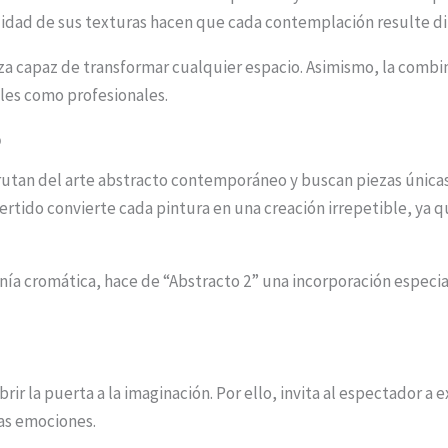
jidad de sus texturas hacen que cada contemplación resulte di
eza capaz de transformar cualquier espacio. Asimismo, la comb
iales como profesionales.
o
frutan del arte abstracto contemporáneo y buscan piezas únic
vertido convierte cada pintura en una creación irrepetible, y
ía cromática, hace de “Abstracto 2” una incorporación especia
rir la puerta a la imaginación. Por ello, invita al espectador a
as emociones.