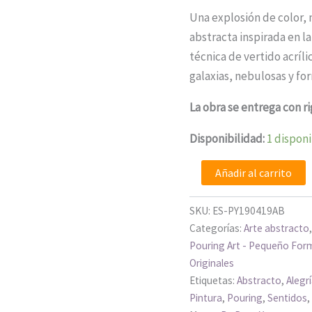
Una explosión de color,
abstracta inspirada en l
técnica de vertido acrílic
galaxias, nebulosas y fo
La obra se entrega con ri
Disponibilidad:
1 dispon
Añadir al carrito
SKU:
ES-PY190419AB
Categorías:
Arte abstracto
Pouring Art - Pequeño For
Originales
Etiquetas:
Abstracto
,
Alegr
Pintura
,
Pouring
,
Sentidos