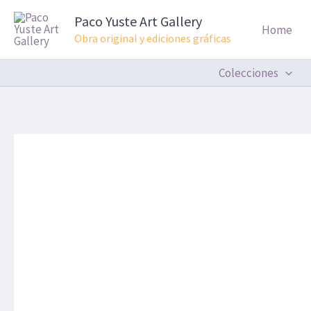
Ir
Paco Yuste Art Gallery
al
Home
Obra original y ediciones gráficas
contenido
Colecciones