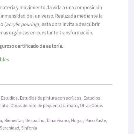
 materia y movimiento da vida a una composición
a inmensidad del universo. Realizada mediante la
o (
acrylic pouring
), esta obra invita a descubrir
rmas orgánicas en constante transformación.
guroso certificado de autoría.
ibles
,
Estudios
,
Estudios de pintura con acrílicos
,
Estudios
mato
,
Obras de arte de pequeño formato
,
Otras Obras
ía
,
Bienestar
,
Despacho
,
Dinamismo
,
Hogar
,
Paco Yuste
,
,
Serenidad
,
Sinfonía