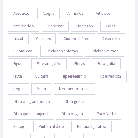
Abstracto
Alegría
Animales
Art Deco
Arte híbrido
Bienestar
Bodegón
Calas
cristal
Cristales
Cuadro al óleo
Despacho
Dinamismo
Ediciones abiertas
Edición limitada
Figura
Fine art giclée
Flores
Fotografía
Fruta
Guitarra
Hiperrealismo
Hiperrealista
Hogar
Mujer
Neo-hiperrealista
Obra de gran formato
Obra gráfica
Obra gráfica original
Obra original
Paco Yuste
Paisaje
Pintura al óleo
Pintura figurativa