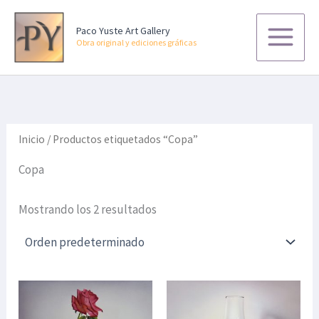
B
Ir
u
al
Paco Yuste Art Gallery
s
Obra original y ediciones gráficas
contenido
c
a
r
p
o
r
:
Inicio
/ Productos etiquetados “Copa”
Copa
Mostrando los 2 resultados