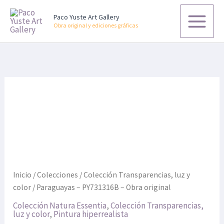
Ir
Paco Yuste Art Gallery
al
Obra original y ediciones gráficas
contenido
Paraguayas
-
PY731316B
-
Obra
original
cantidad
Inicio
/
Colecciones
/
Colección Transparencias, luz y
color
/ Paraguayas – PY731316B – Obra original
Colección Natura Essentia
,
Colección Transparencias,
luz y color
,
Pintura hiperrealista