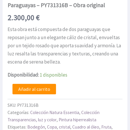
Paraguayas – PY731316B – Obra original
2.300,00
€
Esta obra está compuesta de dos paraguayas que
reposan junto a un elegante cáliz de cristal, envueltas
por un tejido rosado que aporta suavidad y armonía. La
luz resalta las transparencias y texturas, creando una
escena de serena belleza.
Disponibilidad:
1 disponibles
Añadir al carrito
SKU:
PY731316B
Categorías:
Colección Natura Essentia
,
Colección
Transparencias, luz y color
,
Pintura hiperrealista
Etiquetas:
Bodegón
,
Copa
,
cristal
,
Cuadro al óleo
,
Fruta
,