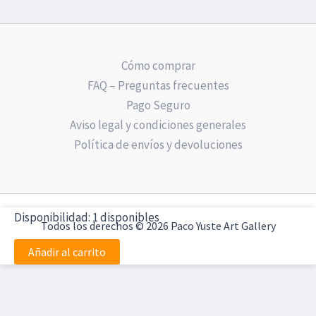
Cómo comprar
FAQ – Preguntas frecuentes
Pago Seguro
Aviso legal y condiciones generales
Política de envíos y devoluciones
Paraguayas
Disponibilidad:
1 disponibles
Todos los derechos © 2026 Paco Yuste Art Gallery
-
PY731316B
Añadir al carrito
-
Obra
original
cantidad