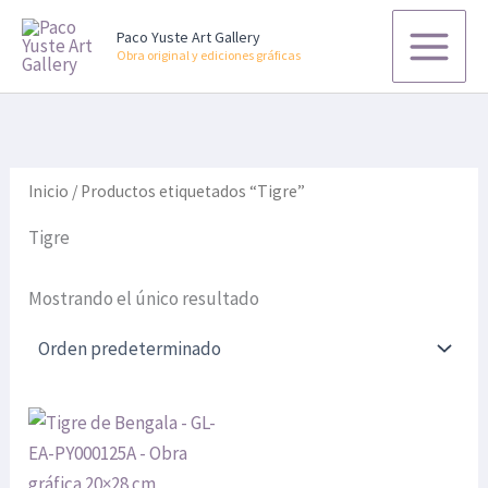
P
P
B
Ir
r
r
u
Paco Yuste Art Gallery
al
e
e
s
Obra original y ediciones gráficas
contenido
c
c
c
i
i
a
o
o
r
m
m
p
í
á
o
n
x
r
Inicio
/ Productos etiquetados “Tigre”
i
i
:
m
m
Tigre
o
o
Mostrando el único resultado