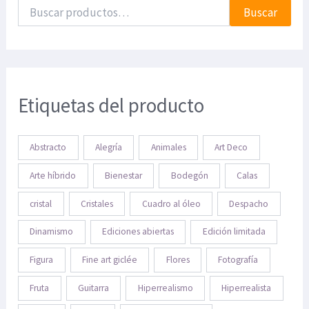
Buscar
Etiquetas del producto
Abstracto
Alegría
Animales
Art Deco
Arte híbrido
Bienestar
Bodegón
Calas
cristal
Cristales
Cuadro al óleo
Despacho
Dinamismo
Ediciones abiertas
Edición limitada
Figura
Fine art giclée
Flores
Fotografía
Fruta
Guitarra
Hiperrealismo
Hiperrealista