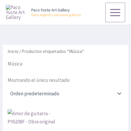
B
Ir
u
Paco Yuste Art Gallery
al
s
Obra original y ediciones gráficas
contenido
c
a
r
p
o
r
Inicio
/ Productos etiquetados “Música”
:
Música
Mostrando el único resultado