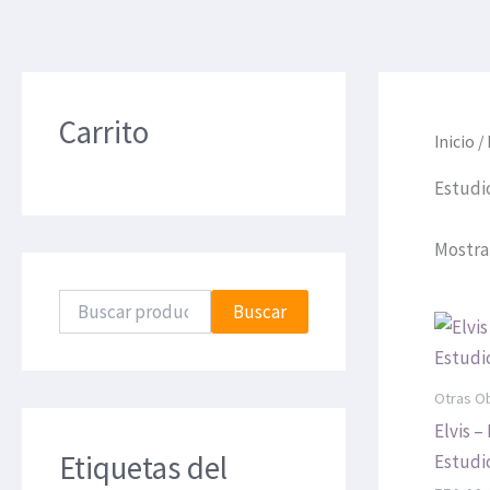
B
u
Carrito
s
Inicio
/ 
c
a
Estudi
r
p
o
Mostra
r
:
Buscar
Otras Ob
Elvis 
Etiquetas del
Estudi