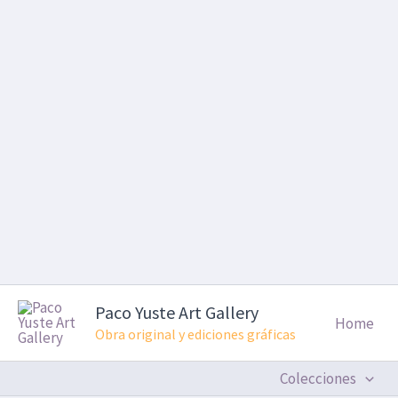
Ir
al
contenido
Paco Yuste Art Gallery
Home
Obra original y ediciones gráficas
Colecciones