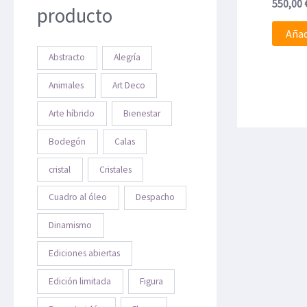
550,00
producto
Añad
Abstracto
Alegría
Animales
Art Deco
Arte híbrido
Bienestar
Bodegón
Calas
cristal
Cristales
Cuadro al óleo
Despacho
Dinamismo
Ediciones abiertas
Edición limitada
Figura