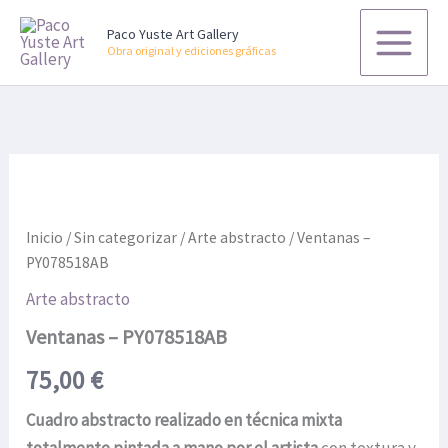
cantidad
Ir
Paco Yuste Art Gallery
al
Obra original y ediciones gráficas
contenido
Ventanas
-
PY078518AB
cantidad
Inicio
/
Sin categorizar
/
Arte abstracto
/ Ventanas –
PY078518AB
Arte abstracto
Ventanas – PY078518AB
75,00
€
Cuadro abstracto realizado en técnica mixta
totalmente pintada a mano por el artista
con textura y