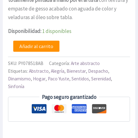
empaste de gesso acabado con aguada de color y
veladuras al óleo sobre tabla.
Disponibilidad:
1 disponibles
Añadir al carrito
SKU:
PY078518AB
Categoría:
Arte abstracto
Etiquetas:
Abstracto
,
Alegría
,
Bienestar
,
Despacho
,
Dinamismo
,
Hogar
,
Paco Yuste
,
Sentidos
,
Serenidad
,
Sinfonía
Pago seguro garantizado