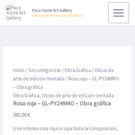
GL-
Rosa
Ir
PY249MO
roja
Paco Yuste Art Gallery
al
-
–
Obra original y ediciones gráficas
contenido
Obra
GL-
gráfica
PY249MO
cantidad
-
Obra
gráfica
cantidad
Inicio
/
Sin categorizar
/
Obra Gráfica
/
Obras de
arte de edición limitada
/ Rosa roja – GL-PY249MO
– Obra gráfica
Obra Gráfica
,
Obras de arte de edición limitada
Rosa roja – GL-PY249MO – Obra gráfica
385,00
€
Una intensa rosa roja ocupa toda la composición,