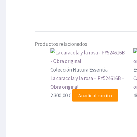
Productos relacionados
Colección Natura Essentia
E
La caracola y la rosa – PY524616B –
C
Obra original
o
2.300,00
€
4
Añadir al carrito