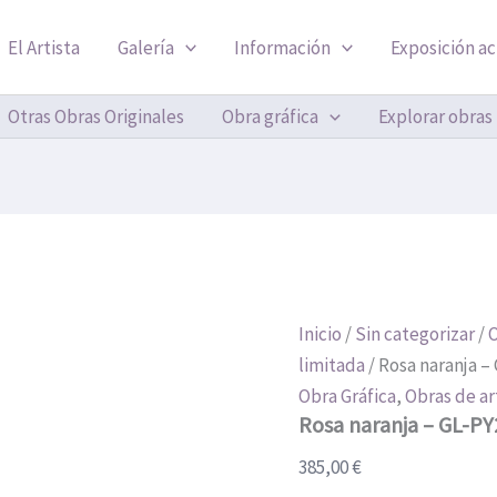
Rosa
naranja
El Artista
Galería
Información
Exposición ac
–
GL-
PY215MO
Otras Obras Originales
Obra gráfica
Explorar obras
-
Obra
gráfica
cantidad
Inicio
/
Sin categorizar
/
O
limitada
/ Rosa naranja –
Obra Gráfica
,
Obras de ar
Rosa naranja – GL-PY
385,00
€