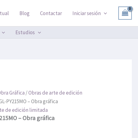
GL-
PY215MO
tual
Blog
Contactar
Iniciar sesión
-
Obra
gráfica
Estudios
cantidad
bra Gráfica
/
Obras de arte de edición
 GL-PY215MO – Obra gráfica
te de edición limitada
215MO – Obra gráfica