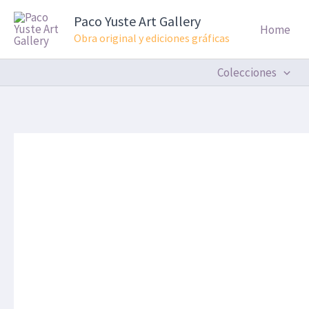
Ir
Paco Yuste Art Gallery
al
Home
Obra original y ediciones gráficas
contenido
Colecciones