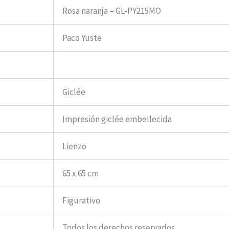
Rosa naranja – GL-PY215MO
Paco Yuste
Giclée
Impresión giclée embellecida
Lienzo
65 x 65 cm
Figurativo
Todos los derechos reservados