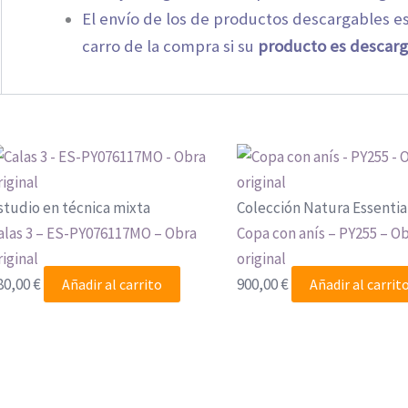
El envío de los de productos descargables es
carro de la compra si su
producto es descarg
studio en técnica mixta
Colección Natura Essentia
alas 3 – ES-PY076117MO – Obra
Copa con anís – PY255 – O
riginal
original
80,00
€
900,00
€
Añadir al carrito
Añadir al carrit