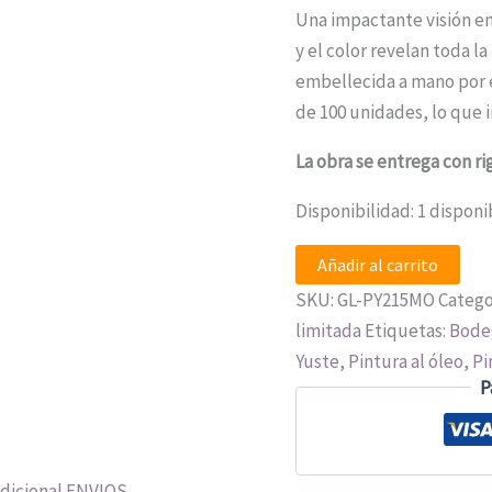
Una impactante visión en
y el color revelan toda la
embellecida a mano por e
de 100 unidades, lo que i
La obra se entrega con ri
Disponibilidad:
1 disponi
Añadir al carrito
SKU:
GL-PY215MO
Catego
limitada
Etiquetas:
Bode
Yuste
,
Pintura al óleo
,
Pi
P
dicional
ENVIOS