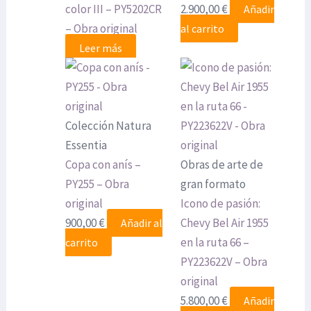
color III – PY5202CR
2.900,00
€
Añadir
– Obra original
al carrito
Leer más
Colección Natura
Essentia
Copa con anís –
Obras de arte de
PY255 – Obra
gran formato
original
Icono de pasión:
900,00
€
Chevy Bel Air 1955
Añadir al
en la ruta 66 –
carrito
PY223622V – Obra
original
5.800,00
€
Añadir