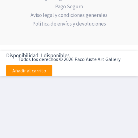
Pago Seguro
Aviso legal y condiciones generales
Política de envíos y devoluciones
La
Disponibilidad:
1 disponibles
Todos los derechos © 2026 Paco Yuste Art Gallery
sonrisa
de
Añadir al carrito
Tiffany
-
PY3770F
-
Obra
original
cantidad