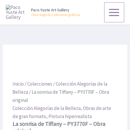
La
Ir
sonrisa
Paco Yuste Art Gallery
al
de
Obra original y ediciones gráficas
contenido
Tiffany
-
PY3770F
-
Obra
original
cantidad
Inicio
/
Colecciones
/
Colección Alegorías de la
Belleza
/ La sonrisa de Tiffany – PY3770F – Obra
original
Colección Alegorías de la Belleza
,
Obras de arte
de gran formato
,
Pintura hiperrealista
La sonrisa de Tiffany – PY3770F – Obra