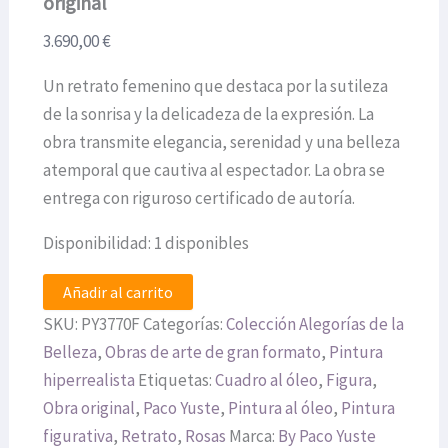
original
3.690,00
€
Un retrato femenino que destaca por la sutileza
de la sonrisa y la delicadeza de la expresión. La
obra transmite elegancia, serenidad y una belleza
atemporal que cautiva al espectador. La obra se
entrega con riguroso certificado de autoría.
Disponibilidad:
1 disponibles
Añadir al carrito
SKU:
PY3770F
Categorías:
Colección Alegorías de la
Belleza
,
Obras de arte de gran formato
,
Pintura
hiperrealista
Etiquetas:
Cuadro al óleo
,
Figura
,
Obra original
,
Paco Yuste
,
Pintura al óleo
,
Pintura
figurativa
,
Retrato
,
Rosas
Marca:
By Paco Yuste