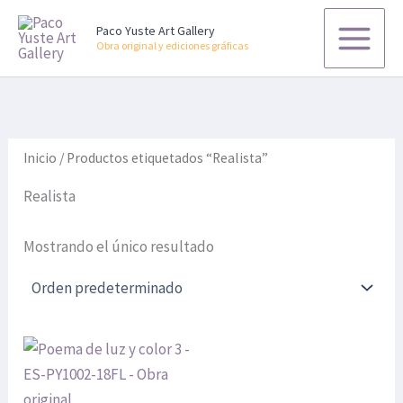
B
Ir
u
Paco Yuste Art Gallery
al
s
Obra original y ediciones gráficas
contenido
c
a
r
p
o
r
Inicio
/ Productos etiquetados “Realista”
:
Realista
Mostrando el único resultado